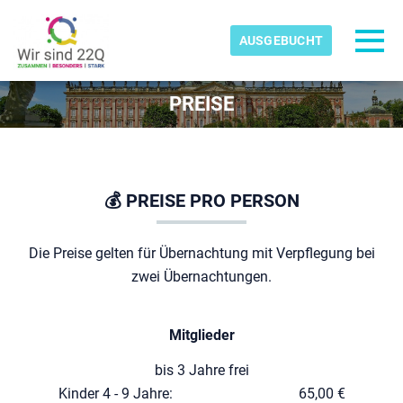
Skip to main content
Erkannte Zeitzone
Toggl
AUSGEBUCHT
kids-22q11-ev
PREISE
OK
💰 PREISE PRO PERSON
Die Preise gelten für Übernachtung mit Verpflegung bei
zwei Übernachtungen.
Mitglieder
bis 3 Jahre frei
Kinder 4 - 9 Jahre:
........ . ....................
65,00 €