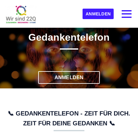
Skip to main content
Erkannte Zeitzone
Toggl
ANMELDEN
kids-22q11-ev
Gedankentelefon
OK
ANMELDEN
📞 GEDANKENTELEFON -
ZEIT FÜR DICH.
ZEIT FÜR DEINE GEDANKEN
📞