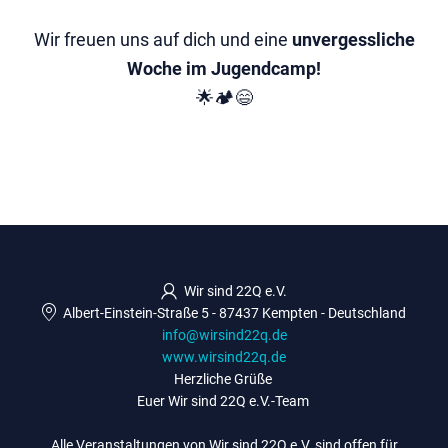
Wir freuen uns auf dich und eine
unvergessliche
Woche im Jugendcamp!
🌟🏕️😄
Wir sind 22Q e.V.
Albert-Einstein-Straße 5
-
87437 Kempten
-
Deutschland
info@wirsind22q.de
www.wirsind22q.de
Herzliche Grüße
Euer Wir sind 22Q e.V.-Team
Alle Veranstaltungen von Wir sind 22Q e.V. sind offen für