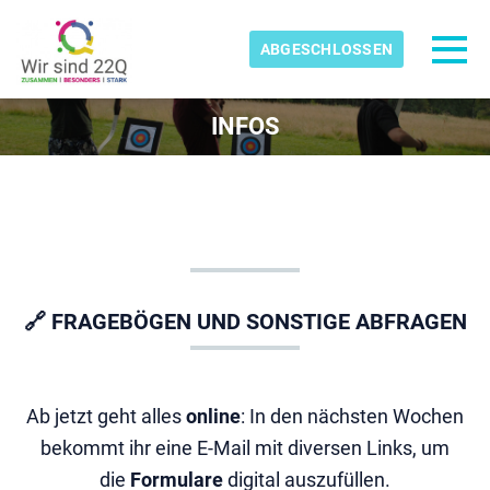
Skip to main content
Erkannte Zeitzone
Toggl
ABGESCHLOSSEN
kids-22q11-ev
INFOS
OK
🔗 FRAGEBÖGEN UND SONSTIGE ABFRAGEN
Ab jetzt geht alles
online
: In den nächsten Wochen
bekommt ihr eine E-Mail mit diversen Links, um
die
Formulare
digital auszufüllen.