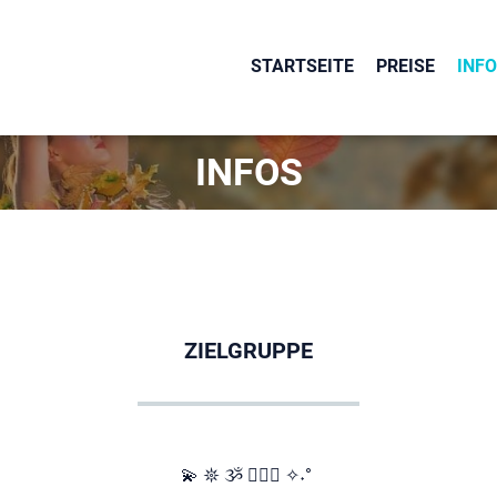
STARTSEITE
PREISE
INF
OK
INFOS
ZIELGRUPPE
💫 𖤓 ૐ 🧘🏻‍♀️ ✧˖°