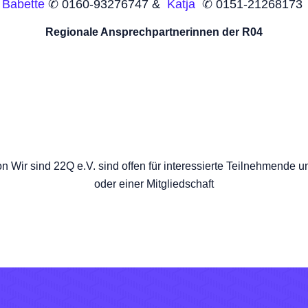
Babette
✆ 0160-93276747 &
Katja
✆ 0151-21268173
Regionale Ansprechpartnerinnen der R04
on Wir sind 22Q e.V. sind offen für interessierte Teilnehmende
oder einer Mitgliedschaft