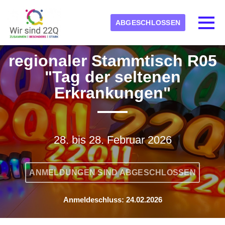
Skip to main content
Erkannte Zeitzone
Toggl
ABGESCHLOSSEN
kids-22q11-ev
regionaler Stammtisch R05
OK
"Tag der seltenen
Erkrankungen"
28. bis 28. Februar 2026
ANMELDUNGEN SIND ABGESCHLOSSEN
Anmeldeschluss: 24.02.2026