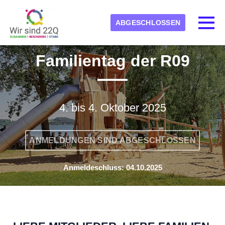
Skip to main content
Erkannte Zeitzone
Toggl
ABGESCHLOSSEN
kids-22q11-ev
Familientag der R09
OK
4. bis 4. Oktober 2025
ANMELDUNGEN SIND ABGESCHLOSSEN
Anmeldeschluss: 04.10.2025