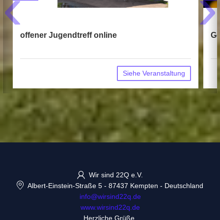
‹
›
offener Jugendtreff online
Ge
Siehe Veranstaltung
Wir sind 22Q e.V.
Albert-Einstein-Straße 5
-
87437 Kempten
-
Deutschland
info@wirsind22q.de
www.wirsind22q.de
Herzliche Grüße